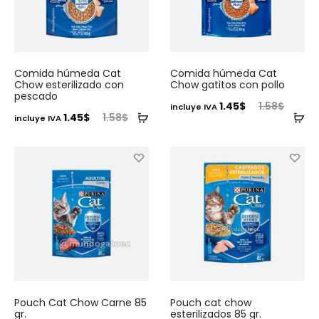
Comida húmeda Cat
Comida húmeda Cat
Chow esterilizado con
Chow gatitos con pollo
pescado
El
El
1.45
$
1.58
$
incluye IVA
El
El
1.45
$
1.58
$
incluye IVA
precio
precio
precio
precio
actual
original
actual
original
es:
era:
es:
era:
1.45$.
1.58$.
1.45$.
1.58$.
Pouch Cat Chow Carne 85
Pouch cat chow
gr.
esterilizados 85 gr.