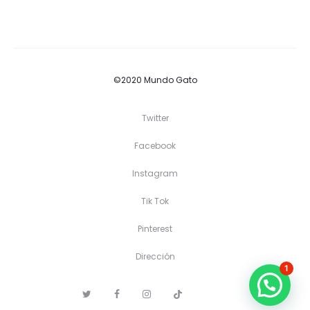
1.26$.
1.58$.
©2020 Mundo Gato
Twitter
Facebook
Instagram
Tik Tok
Pinterest
Dirección
1
T
F
I
T
P
D
w
a
n
i