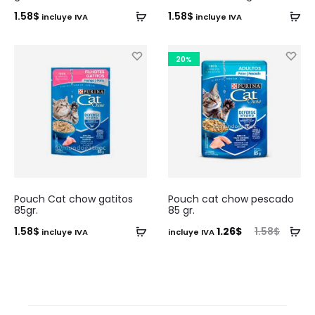
1.58
$
1.58
$
incluye IVA
incluye IVA
20%
Pouch Cat chow gatitos
Pouch cat chow pescado
85gr.
85 gr.
El
El
1.58
$
1.26
$
1.58
$
incluye IVA
incluye IVA
precio
precio
actual
original
es:
era: