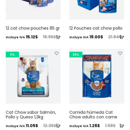
12 cat chow pouches 85 gr
12 Pouches cat chow pollo
El
El
El
El
15.12
$
18.96
$
19.00
$
21.84
$
incluye IVA
incluye IVA
precio
precio
precio
precio
actual
original
actual
original
11%
20%
es:
era:
es:
era:
15.12$.
18.96$.
19.00$.
21.84$.
Cat Chow sabor Salmón,
Comida húmeda Cat
Pollo y Queso 1,3kg
Chow adulto con carne
El
El
El
El
11.05
$
12.36
$
1.26
$
1.58
$
incluye IVA
incluye IVA